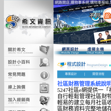
網路開店,購物車系統,購物車模組,
專案設計
開發流程
社區財務管理系統說
5247
社區
e
網提供一「
自行輕鬆管理社區財
輕易的建立每月社區
區財務資料完整地儲